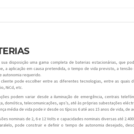
TERIAS
sua disposição uma gama completa de baterias estacionárias, que pode
, a aplicação em causa pretendida, o tempo de vida previsto, a tensão 
 autonomia requerido.
 cliente pode escolher entre as diferentes tecnologias, entre as quais 
tio, NiCd, etc.
ações podem variar desde a iluminação de emergência, centrais telefóni
a, domótica, telecomunicações, ups’s, até às próprias subestações eléctr
nça média de vida pode ir desde os típicos 6 até aos 15 anos de vida, de a
ões nominais de 2, 6 e 12 Volts e capacidades nominais diversas até 2.40
ralelo, pode construir e definir o tempo de autonomia desejado, desd