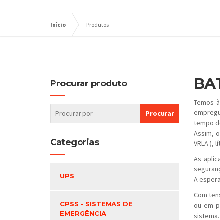
Início
Produtos
BA
Procurar produto
Temos à 
empregue
tempo de
Assim, o
Categorias
VRLA ), lí
As aplic
seguranç
UPS
A espera
Com tens
CPSS - SISTEMAS DE
ou em pa
EMERGÊNCIA
sistema.