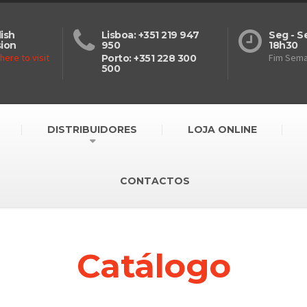
ish
Lisboa: +351 219 947
Seg - S
sion
950
18h30
 here to visit
Fim Sem
Porto: +351 228 300
500
DISTRIBUIDORES
LOJA ONLINE
CONTACTOS
Catálogo