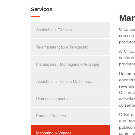
Serviços
Mar
O conce
Assistência Técnica
cresceu
produto
Telemanutenção e Telegestão
A CTEL 
sectore
produto
Instalações , Montagens e Arranque
Documen
encontr
Assistência Técnica Multimarca
revende
Os mail
activid
Dimensionamentos
corrent
O Kit d
Parceria Agentes
que tem
público 
Marketing & Vendas
canto 