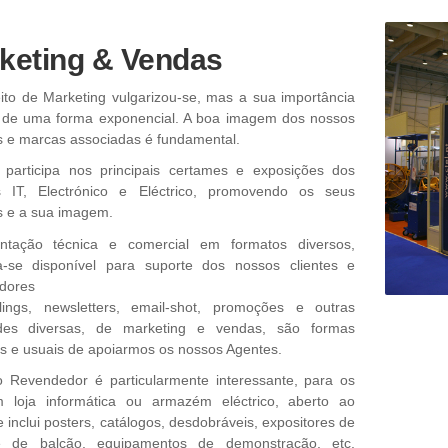
keting & Vendas
ito de Marketing vulgarizou-se, mas a sua importância
 de uma forma exponencial. A boa imagem dos nossos
s e marcas associadas é fundamental.
participa nos principais certames e exposições dos
s IT, Electrónico e Eléctrico, promovendo os seus
s e a sua imagem.
tação técnica e comercial em formatos diversos,
a-se disponível para suporte dos nossos clientes e
dores
ings, newsletters, email-shot, promoções e outras
ades diversas, de marketing e vendas, são formas
es e usuais de apoiarmos os nossos Agentes.
o Revendedor é particularmente interessante, para os
 loja informática ou armazém eléctrico, aberto ao
e inclui posters, catálogos, desdobráveis, expositores de
e de balcão, equipamentos de demonstração, etc,